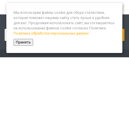
Мы используем файлы cookie для сбора статистики,
которая поможет нашему сайту стать лучше и удобнее
для вас. Продолжая использовать сайт, вы соглашаетесь
Подписывайтесь на новости и акции:
на использование файлов cookie согласно Политике
Политика обработки персональных данных
Принять
Компания
О компании
Сайт «Леспром.ИТ»
История
Статусы
Система менеджмента качества
Партнеры
Сотрудники