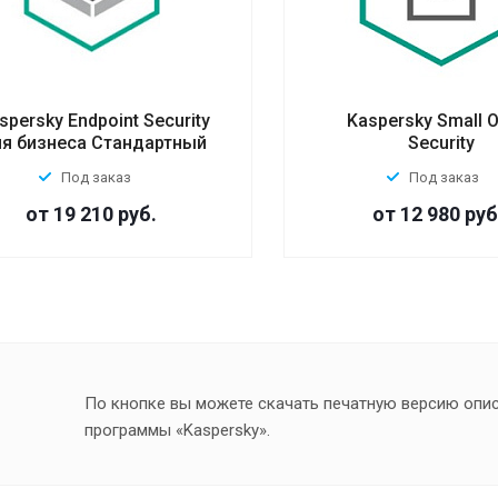
spersky Endpoint Security
Kaspersky Small O
ля бизнеса Стандартный
Security
Под заказ
Под заказ
от 19 210
руб.
от 12 980
руб
По кнопке вы можете скачать печатную версию опи
программы «Kaspersky».