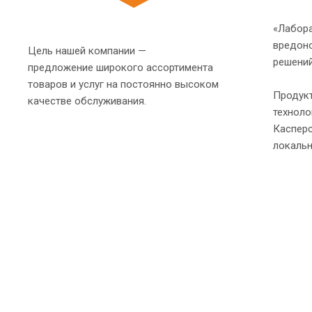
«Лабор
вредоно
Цель нашей компании —
решени
предложение широкого ассортимента
товаров и услуг на постоянно высоком
Продук
качестве обслуживания.
технол
Каспер
локальн