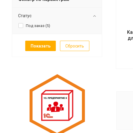
Статус
Под заказ (
5
)
Ka
д
Сбросить