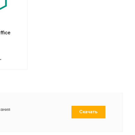
ffice
.
сания
Скачать