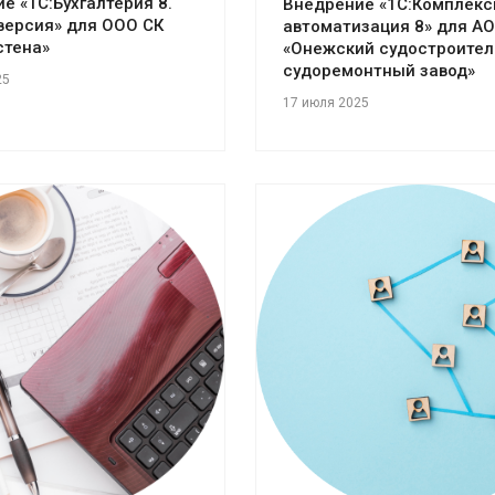
е «1С:Бухгалтерия 8.
Внедрение «1С:Комплекс
версия» для ООО СК
автоматизация 8» для АО
стена»
«Онежский судостроител
судоремонтный завод»
25
17 июля 2025
отреть проект
Смотреть проект