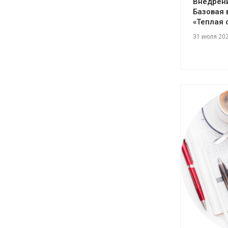
Внедрени
Базовая 
«Теплая 
31 июля 20
См