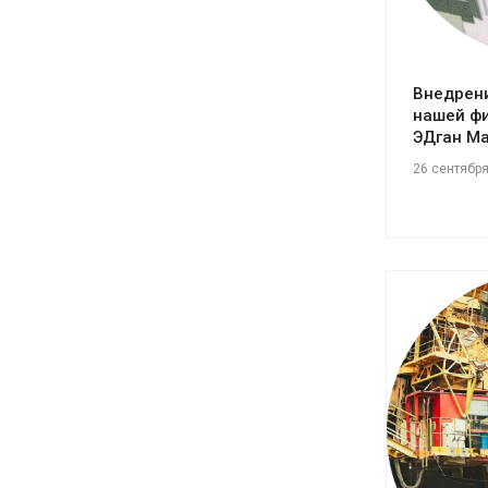
Внедрени
нашей ф
ЭДган М
26 сентябр
См