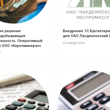
ие решения
Внедрение 1С:Бухгалтер
нодобывающая
для ОАО Лахденпохский 
енность. Оперативный
22 января 2024
я ООО «Карелминерал»
4