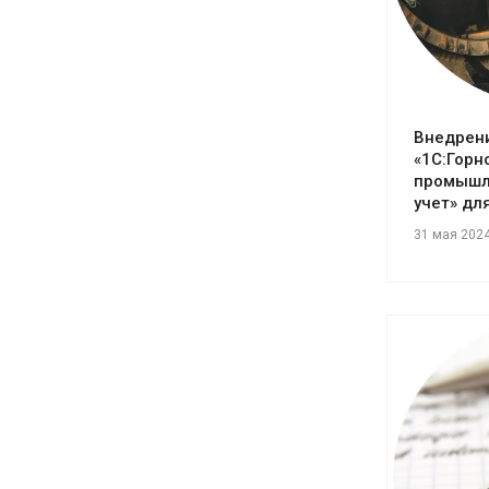
Внедрен
«1С:Гор
промышл
учет» дл
31 мая 202