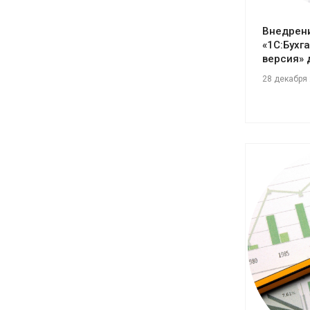
Внедрен
«1С:Бухг
версия» 
28 декабря
См