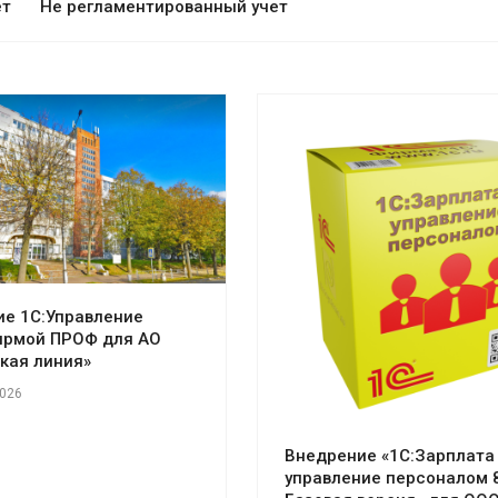
ет
Не регламентированный учет
отреть проект
Смотреть проект
е 1С:Управление
ирмой ПРОФ для АО
кая линия»
2026
Внедрение «1С:Зарплата
управление персоналом 8