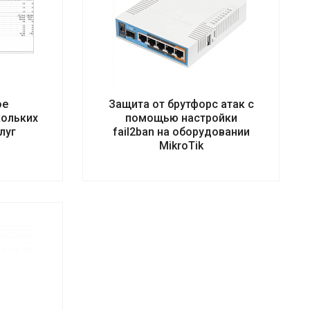
ое
Защита от брутфорс атак с
кольких
помощью настройки
луг
fail2ban на оборудовании
MikroTik