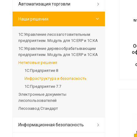
Автоматизация торговли
Наши решения
1С:Управление лесозаготовительным
предприятием. Модуль для 1С:ERP и 1С:КА
О
1С:Управление деревообрабатывающим
о
предприятием. Модуль для 1С:ERP и 1С:КА
Нетиповые решения
1С:Предприятие 8
Инфраструктура и безопасность
1С:Предприятие 7.7
Электронные документы
лесопользователей
Лесозавод Стандарт
Информационная безопасность