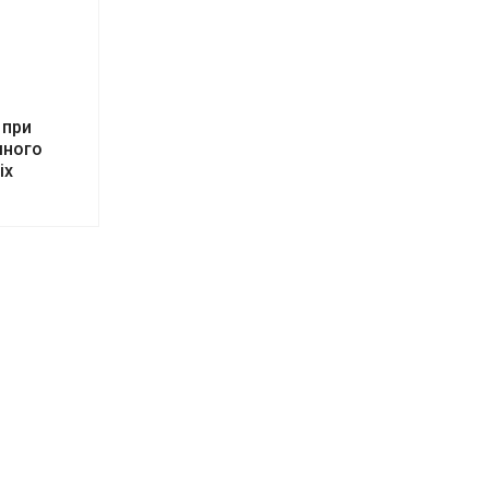
 при
много
ix