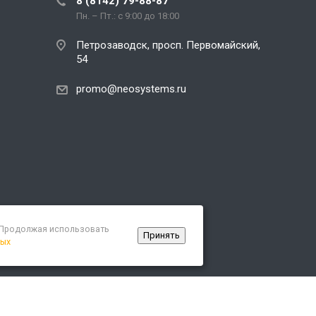
8 (8142) 79-88-87
Пн. – Пт.: с 9:00 до 18:00
Петрозаводск, просп. Первомайский,
54
promo@neosystems.ru
. Продолжая использовать
Принять
ных