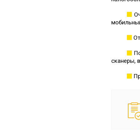
Оч
мобильный
От
По
сканеры, 
Пр