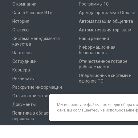
О компании
Программы 1С
Сайт «Леспром.ИТ»
Аренда программ в Облаке
История
Автоматизация общепита
Статусы
Автоматизация торговли
Система менеджмента
Наши решения
качества
Информационная
Партнеры
безопасность
Сотрудники
Отечественное готовое
рабочее место
Карьера
Операционные системы и
Реквизиты
офисное ПО
Раскрытие информации
Отзывы клиентов
Документы
Мы используем файлы cookie для сбора ст
сайт, вы соглашаетесь на использование 
Политика в области
персонала
Соглашение на обработку
персональных данных