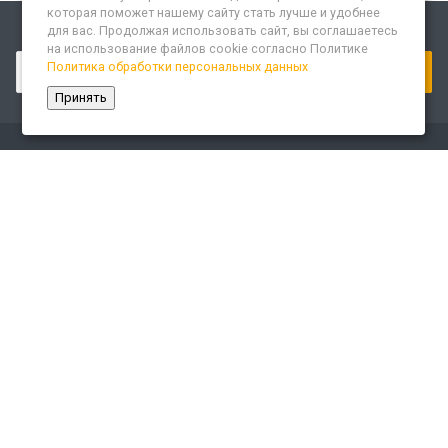
которая поможет нашему сайту стать лучше и удобнее
для вас. Продолжая использовать сайт, вы соглашаетесь
Подписывайтесь на новости и акции:
на использование файлов cookie согласно Политике
Политика обработки персональных данных
Принять
Компания
О компании
Сайт «Леспром.ИТ»
История
Статусы
Система менеджмента качества
Партнеры
Сотрудники
Карьера
Реквизиты