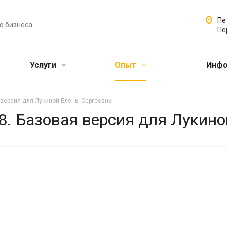
Пе
о бизнеса
Пе
Услуги
Опыт
Инф
я версия для Лукиной Елены Сергеевны
 8. Базовая версия для Лукин