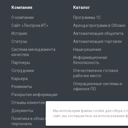
Компания
Каталог
О компании
Программы 1С
Сайт «Леспром.ИТ»
Аренда программ в Облаке
История
Автоматизация общепита
Статусы
Автоматизация торговли
Система менеджмента
Наши решения
качества
Информационная
Партнеры
безопасность
Сотрудники
Отечественное готовое
рабочее место
Карьера
Операционные системы и
Реквизиты
офисное ПО
Раскрытие информации
Отзывы клиентов
Документы
Мы используем файлы cookie для сбора ст
сайт, вы соглашаетесь на использование 
Политика в области
персонала