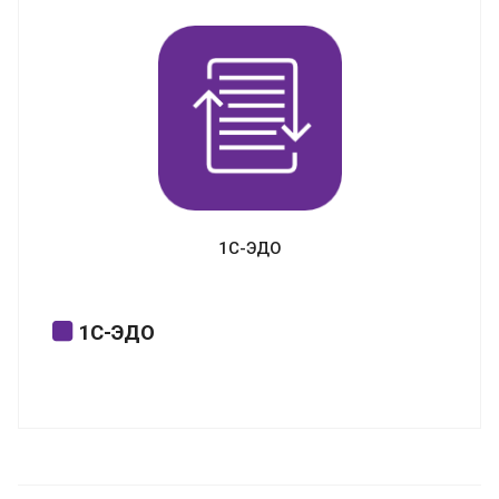
контролирующие органы прямо из
программ «1С», а также поддержка
других видов электронного
документооборота.
1С-ЭДО
1С-ЭДО
Обмен счетами-фактурами и другими
юридически значимыми документами с
поставщиками, покупателями и прочими