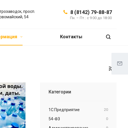
трозаводск, просп.
8 (8142) 79-88-87
рвомайский, 54
Пн. – Пт.: с 9:00 до 18:00
ормация
Контакты
Категории
1С:Предприятие
20
54-ФЗ
0
Администрирование
9