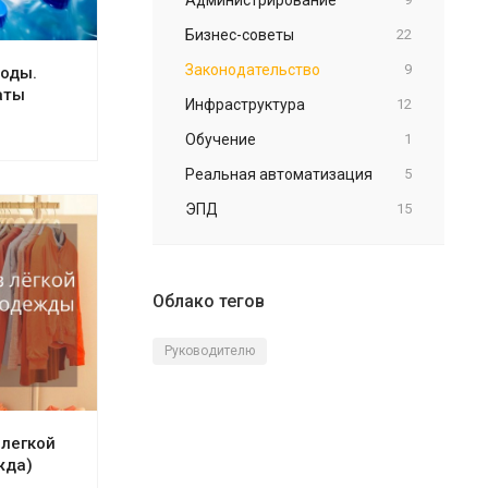
Бизнес-советы
22
Законодательство
9
воды.
аты
Инфраструктура
12
Обучение
1
Реальная автоматизация
5
ЭПД
15
Облако тегов
Руководителю
 легкой
жда)