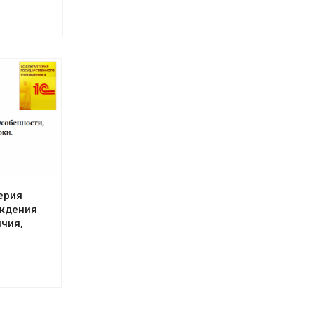
терия
еждения
ичия,