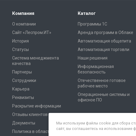
Компания
Каталог
О компании
Программы 1С
Сайт «Леспром.ИТ»
Аренда программ в Облаке
История
Автоматизация общепита
Статусы
Автоматизация торговли
Система менеджмента
Наши решения
качества
Информационная
Партнеры
безопасность
Сотрудники
Отечественное готовое
рабочее место
Карьера
Операционные системы и
Реквизиты
офисное ПО
Раскрытие информации
Отзывы клиентов
Документы
Мы используем файлы cookie для сбора ст
сайт, вы соглашаетесь на использование 
Политика в области