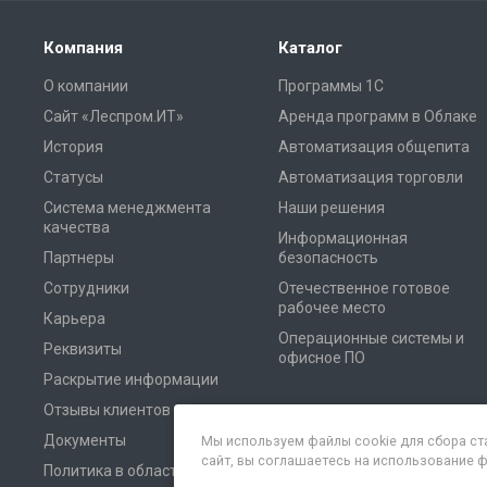
Компания
Каталог
О компании
Программы 1С
Сайт «Леспром.ИТ»
Аренда программ в Облаке
История
Автоматизация общепита
Статусы
Автоматизация торговли
Система менеджмента
Наши решения
качества
Информационная
Партнеры
безопасность
Сотрудники
Отечественное готовое
рабочее место
Карьера
Операционные системы и
Реквизиты
офисное ПО
Раскрытие информации
Отзывы клиентов
Документы
Мы используем файлы cookie для сбора ст
сайт, вы соглашаетесь на использование 
Политика в области